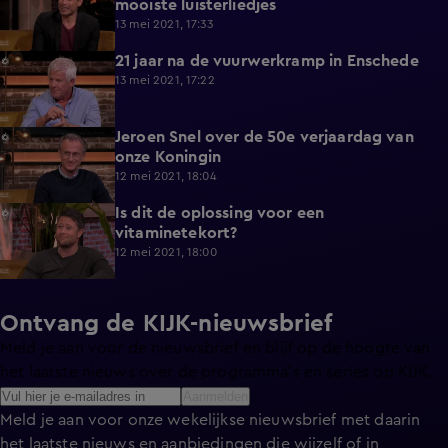
mooiste luisterliedjes
13 mei 2021, 17:33
21 jaar na de vuurwerkramp in Enschede
9:38
13 mei 2021, 17:22
Jeroen Snel over de 50e verjaardag van
7:08
onze Koningin
12 mei 2021, 18:04
Is dit de oplossing voor een
5:42
vitaminetekort?
12 mei 2021, 18:00
Ontvang de KIJK-nieuwsbrief
Meld je aan voor de nieuwsbrief en blijf op de hoogte van
het laatste nieuws over de programma’s en series op KIJK.
Aanmelden
Meld je aan voor onze wekelijkse nieuwsbrief met daarin
het laatste nieuws en aanbiedingen die wijzelf of in