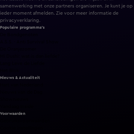
samenwerking met onze partners organiseren. Je kunt je op
ieder moment afmelden. Zie voor meer informatie de
privacyverklaring
.
Populaire programma's
De Bondgenoten
A.S.S. - Anti Survival Show
De Oranjezomer
Mi Dushi: wat is dan liefde?
Lang Leve de Liefde
Het Blok
Nieuws & Actualiteit
Hart van Nederland
Nieuws van de Dag
Shownieuws
Vandaag Inside
Voorwaarden
Gebruiksvoorwaarden
Cookie instellingen