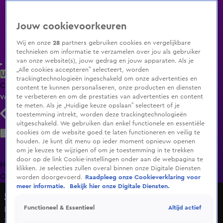
Jouw cookievoorkeuren
Wij en onze
28
partners gebruiken cookies en vergelijkbare
technieken om informatie te verzamelen over jou als gebruiker
van onze website(s), jouw gedrag en jouw apparaten. Als je
„Alle cookies accepteren” selecteert, worden
Uitzending Gemist
Populaire programma's
Zenders
Genres
trackingtechnologieën ingeschakeld om onze advertenties en
Clips
Films
Radio
Smart TV inlog
Shop
content te kunnen personaliseren, onze producten en diensten
te verbeteren en om de prestaties van advertenties en content
Volg KIJK
te meten. Als je „Huidige keuze opslaan” selecteert of je
toestemming intrekt, worden deze trackingtechnologieën
uitgeschakeld. We gebruiken dan enkel functionele en essentiële
Zoeken
cookies om de website goed te laten functioneren en veilig te
houden. Je kunt dit menu op ieder moment opnieuw openen
om je keuzes te wijzigen of om je toestemming in te trekken
door op de link Cookie-instellingen onder aan de webpagina te
Home
Uitzending Gemist
Programma's
De Bondgenoten
De
klikken. Je selecties zullen overal binnen onze Digitale Diensten
Oranjezomer
Livestreams
Shop
worden doorgevoerd.
Raadpleeg onze Cookieverklaring voor
meer informatie.
Bekijk hier onze Digitale Diensten.
5 Uur Show
Altijd actief
Functioneel & Essentieel
De mooiste kunstwerken in Nederlandse musea
23 apr 2021, 17:22