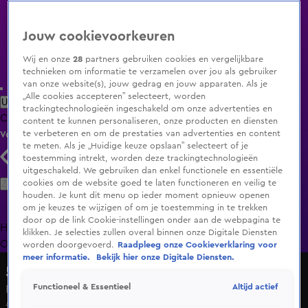
Jouw cookievoorkeuren
Wij en onze
28
partners gebruiken cookies en vergelijkbare
technieken om informatie te verzamelen over jou als gebruiker
van onze website(s), jouw gedrag en jouw apparaten. Als je
„Alle cookies accepteren” selecteert, worden
Uitzending Gemist
Populaire programma's
Zenders
Genres
trackingtechnologieën ingeschakeld om onze advertenties en
Clips
Films
Radio
Smart TV inlog
Shop
content te kunnen personaliseren, onze producten en diensten
te verbeteren en om de prestaties van advertenties en content
Volg KIJK
te meten. Als je „Huidige keuze opslaan” selecteert of je
toestemming intrekt, worden deze trackingtechnologieën
uitgeschakeld. We gebruiken dan enkel functionele en essentiële
Zoeken
cookies om de website goed te laten functioneren en veilig te
houden. Je kunt dit menu op ieder moment opnieuw openen
om je keuzes te wijzigen of om je toestemming in te trekken
door op de link Cookie-instellingen onder aan de webpagina te
Home
Uitzending Gemist
Programma's
De Bondgenoten
De
klikken. Je selecties zullen overal binnen onze Digitale Diensten
Oranjezomer
Livestreams
Shop
worden doorgevoerd.
Raadpleeg onze Cookieverklaring voor
meer informatie.
Bekijk hier onze Digitale Diensten.
5 Uur Show
Altijd actief
Functioneel & Essentieel
René Mioch over de beste oorlogfilms
4 mei 2021, 17:21