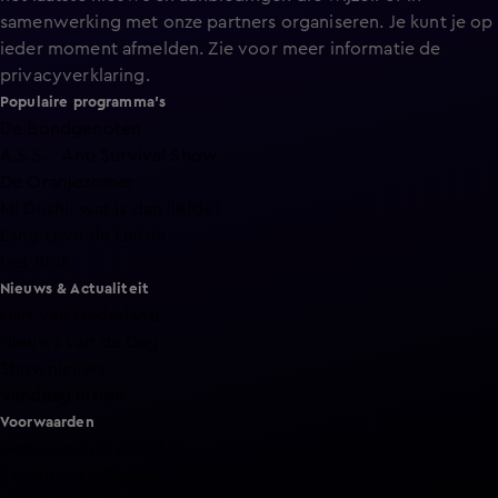
samenwerking met onze partners organiseren. Je kunt je op
ieder moment afmelden. Zie voor meer informatie de
privacyverklaring
.
Populaire programma's
De Bondgenoten
A.S.S. - Anti Survival Show
De Oranjezomer
Mi Dushi: wat is dan liefde?
Lang Leve de Liefde
Het Blok
Nieuws & Actualiteit
Hart van Nederland
Nieuws van de Dag
Shownieuws
Vandaag Inside
Voorwaarden
Gebruiksvoorwaarden
Cookie instellingen