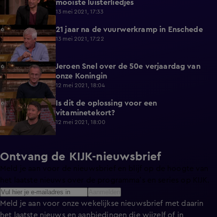
mooiste luisterliedjes
13 mei 2021, 17:33
21 jaar na de vuurwerkramp in Enschede
9:38
13 mei 2021, 17:22
Jeroen Snel over de 50e verjaardag van
7:08
onze Koningin
12 mei 2021, 18:04
Is dit de oplossing voor een
5:42
vitaminetekort?
12 mei 2021, 18:00
Ontvang de KIJK-nieuwsbrief
Meld je aan voor de nieuwsbrief en blijf op de hoogte van
het laatste nieuws over de programma’s en series op KIJK.
Aanmelden
Meld je aan voor onze wekelijkse nieuwsbrief met daarin
het laatste nieuws en aanbiedingen die wijzelf of in