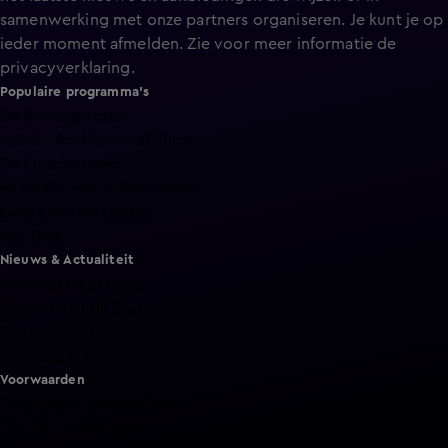
samenwerking met onze partners organiseren. Je kunt je op
ieder moment afmelden. Zie voor meer informatie de
privacyverklaring
.
Populaire programma's
De Bondgenoten
A.S.S. - Anti Survival Show
De Oranjezomer
Mi Dushi: wat is dan liefde?
Lang Leve de Liefde
Het Blok
Nieuws & Actualiteit
Hart van Nederland
Nieuws van de Dag
Shownieuws
Vandaag Inside
Voorwaarden
Gebruiksvoorwaarden
Cookie instellingen