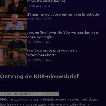
mooiste luisterliedjes
13 mei 2021, 17:33
21 jaar na de vuurwerkramp in Enschede
9:38
13 mei 2021, 17:22
Jeroen Snel over de 50e verjaardag van
7:08
onze Koningin
12 mei 2021, 18:04
Is dit de oplossing voor een
5:42
vitaminetekort?
12 mei 2021, 18:00
Ontvang de KIJK-nieuwsbrief
Meld je aan voor de nieuwsbrief en blijf op de hoogte van
het laatste nieuws over de programma’s en series op KIJK.
Aanmelden
Meld je aan voor onze wekelijkse nieuwsbrief met daarin
het laatste nieuws en aanbiedingen die wijzelf of in