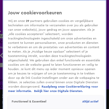
Jouw cookievoorkeuren
Wij en onze
29
partners gebruiken cookies en vergelijkbare
technieken om informatie te verzamelen over jou als gebruiker
van onze website(s), jouw gedrag en jouw apparaten. Als je
„Alle cookies accepteren” selecteert, worden
Uitzending Gemist
Populaire programma's
Zenders
Genres
trackingtechnologieën ingeschakeld om onze advertenties en
Clips
Films
Radio
Smart TV inlog
Shop
content te kunnen personaliseren, onze producten en diensten
te verbeteren en om de prestaties van advertenties en content
Volg KIJK
te meten. Als je „Huidige keuze opslaan” selecteert of je
toestemming intrekt, worden deze trackingtechnologieën
uitgeschakeld. We gebruiken dan enkel functionele en essentiële
Zoeken
cookies om de website goed te laten functioneren en veilig te
houden. Je kunt dit menu op ieder moment opnieuw openen
om je keuzes te wijzigen of om je toestemming in te trekken
door op de link Cookie-instellingen onder aan de webpagina te
Home
Uitzending Gemist
Programma's
De Bondgenoten
De
klikken. Je selecties zullen overal binnen onze Digitale Diensten
Oranjezomer
Livestreams
Shop
worden doorgevoerd.
Raadpleeg onze Cookieverklaring voor
meer informatie.
Bekijk hier onze Digitale Diensten.
5 Uur Show
Altijd actief
Functioneel & Essentieel
Doorbreek het Zwijgen, campagne van War Child
7 mei 2021, 17:27