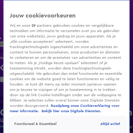
Jouw cookievoorkeuren
Wij en onze
29
partners gebruiken cookies en vergelijkbare
technieken om informatie te verzamelen over jou als gebruiker
van onze website(s), jouw gedrag en jouw apparaten. Als je
„Alle cookies accepteren” selecteert, worden
Uitzending Gemist
Populaire programma's
Zenders
Genres
trackingtechnologieën ingeschakeld om onze advertenties en
Clips
Films
Radio
Smart TV inlog
Shop
content te kunnen personaliseren, onze producten en diensten
te verbeteren en om de prestaties van advertenties en content
Volg KIJK
te meten. Als je „Huidige keuze opslaan” selecteert of je
toestemming intrekt, worden deze trackingtechnologieën
uitgeschakeld. We gebruiken dan enkel functionele en essentiële
Zoeken
cookies om de website goed te laten functioneren en veilig te
houden. Je kunt dit menu op ieder moment opnieuw openen
om je keuzes te wijzigen of om je toestemming in te trekken
door op de link Cookie-instellingen onder aan de webpagina te
Home
Uitzending Gemist
Programma's
De Bondgenoten
De
klikken. Je selecties zullen overal binnen onze Digitale Diensten
Oranjezomer
Livestreams
Shop
worden doorgevoerd.
Raadpleeg onze Cookieverklaring voor
Oeps... pagina niet gevonden
meer informatie.
Bekijk hier onze Digitale Diensten.
Helaas kunnen we de pagina die je zoekt niet vinden.
Altijd actief
Functioneel & Essentieel
Mogelijk is de pagina verwijderd of tijdelijk niet beschikbaar