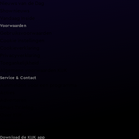
Nieuws van de Dag
Shownieuws
Vandaag Inside
Voorwaarden
Gebruiksvoorwaarden
Cookie instellingen
Cookieverklaring
Privacyverklaring
Toegankelijkheid
Algemene voorwaarden KIJK
Service & Contact
Aanmelden voor een programma
Acties
Adverteren
Smart TV inlog
Over KIJK
Vacatures
Klantenservice
Download de KIJK app