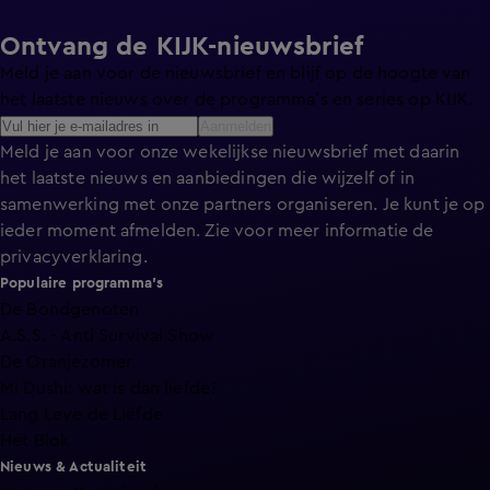
Ontvang de KIJK-nieuwsbrief
Meld je aan voor de nieuwsbrief en blijf op de hoogte van
het laatste nieuws over de programma’s en series op KIJK.
Aanmelden
Meld je aan voor onze wekelijkse nieuwsbrief met daarin
het laatste nieuws en aanbiedingen die wijzelf of in
samenwerking met onze partners organiseren. Je kunt je op
ieder moment afmelden. Zie voor meer informatie de
privacyverklaring
.
Populaire programma's
De Bondgenoten
A.S.S. - Anti Survival Show
De Oranjezomer
Mi Dushi: wat is dan liefde?
Lang Leve de Liefde
Het Blok
Nieuws & Actualiteit