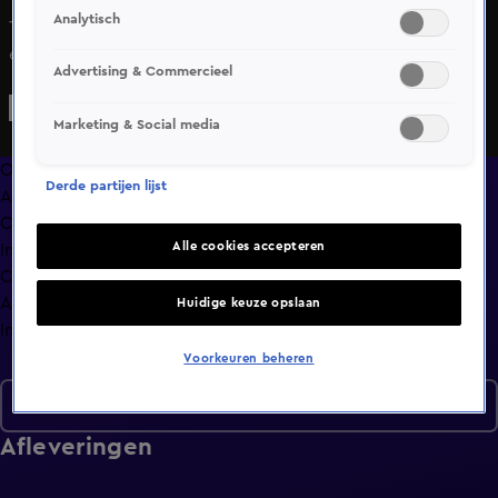
Analytisch
Thomas van Groningen, Johan Derksen, Rutger Castricum
en Wierd Duk bespreken in razendsnel tempo de
Advertising & Commercieel
actualiteit: het beleid van Ajax, de rellen in Loosdrecht en
een foto van Wilfred Genee uit Curaçao.
Marketing & Social media
Overzicht
Derde partijen lijst
Afleveringen
Clips
Alle cookies accepteren
In de wandelgangen
Compilaties
Anderen keken ook
Huidige keuze opslaan
Info
Voorkeuren beheren
Seizoen 9
Afleveringen