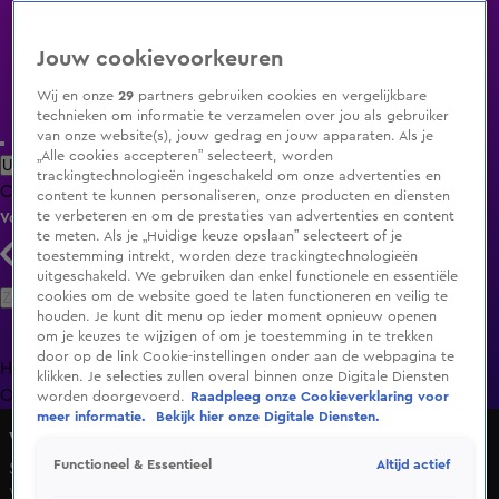
Jouw cookievoorkeuren
Wij en onze
29
partners gebruiken cookies en vergelijkbare
technieken om informatie te verzamelen over jou als gebruiker
van onze website(s), jouw gedrag en jouw apparaten. Als je
„Alle cookies accepteren” selecteert, worden
Uitzending Gemist
Populaire programma's
Zenders
Genres
trackingtechnologieën ingeschakeld om onze advertenties en
Clips
Films
Radio
Smart TV inlog
Shop
content te kunnen personaliseren, onze producten en diensten
te verbeteren en om de prestaties van advertenties en content
Volg KIJK
te meten. Als je „Huidige keuze opslaan” selecteert of je
toestemming intrekt, worden deze trackingtechnologieën
uitgeschakeld. We gebruiken dan enkel functionele en essentiële
Zoeken
cookies om de website goed te laten functioneren en veilig te
houden. Je kunt dit menu op ieder moment opnieuw openen
om je keuzes te wijzigen of om je toestemming in te trekken
door op de link Cookie-instellingen onder aan de webpagina te
Home
Uitzending Gemist
Programma's
De Bondgenoten
De
klikken. Je selecties zullen overal binnen onze Digitale Diensten
Oranjezomer
Livestreams
Shop
worden doorgevoerd.
Raadpleeg onze Cookieverklaring voor
meer informatie.
Bekijk hier onze Digitale Diensten.
Vandaag Inside
Altijd actief
Functioneel & Essentieel
Seizoen 9, aflevering 83
Wo 13 mei, 21:36