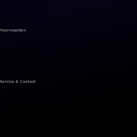
Hart van Nederland
Nieuws van de Dag
Shownieuws
Vandaag Inside
Voorwaarden
Gebruiksvoorwaarden
Cookie instellingen
Cookieverklaring
Privacyverklaring
Toegankelijkheid
Algemene voorwaarden KIJK
Service & Contact
Aanmelden voor een programma
Acties
Adverteren
Smart TV inlog
Over KIJK
Vacatures
Klantenservice