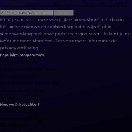
het laatste nieuws over de programma’s en series op KIJK.
Aanmelden
Meld je aan voor onze wekelijkse nieuwsbrief met daarin
het laatste nieuws en aanbiedingen die wijzelf of in
samenwerking met onze partners organiseren. Je kunt je op
ieder moment afmelden. Zie voor meer informatie de
privacyverklaring
.
Populaire programma's
De Bondgenoten
A.S.S. - Anti Survival Show
De Oranjezomer
Mi Dushi: wat is dan liefde?
Lang Leve de Liefde
Het Blok
Nieuws & Actualiteit
Hart van Nederland
Nieuws van de Dag
Shownieuws