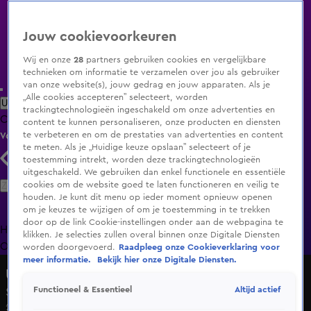
Jouw cookievoorkeuren
Wij en onze
28
partners gebruiken cookies en vergelijkbare
technieken om informatie te verzamelen over jou als gebruiker
van onze website(s), jouw gedrag en jouw apparaten. Als je
„Alle cookies accepteren” selecteert, worden
Uitzending Gemist
Populaire programma's
Zenders
Genres
trackingtechnologieën ingeschakeld om onze advertenties en
Clips
Films
Radio
Smart TV inlog
Shop
content te kunnen personaliseren, onze producten en diensten
te verbeteren en om de prestaties van advertenties en content
Volg KIJK
te meten. Als je „Huidige keuze opslaan” selecteert of je
toestemming intrekt, worden deze trackingtechnologieën
uitgeschakeld. We gebruiken dan enkel functionele en essentiële
Zoeken
cookies om de website goed te laten functioneren en veilig te
houden. Je kunt dit menu op ieder moment opnieuw openen
om je keuzes te wijzigen of om je toestemming in te trekken
door op de link Cookie-instellingen onder aan de webpagina te
Home
Uitzending Gemist
Programma's
De Bondgenoten
De
klikken. Je selecties zullen overal binnen onze Digitale Diensten
Oranjezomer
Livestreams
Shop
worden doorgevoerd.
Raadpleeg onze Cookieverklaring voor
meer informatie.
Bekijk hier onze Digitale Diensten.
Undercover in Nederland
Altijd actief
Functioneel & Essentieel
Seizoen 21, aflevering 10
25 mei 2025, 21:28