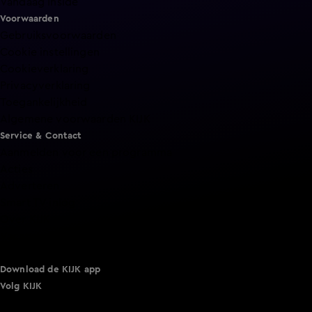
Vandaag Inside
Voorwaarden
Gebruiksvoorwaarden
Cookie instellingen
Cookieverklaring
Privacyverklaring
Toegankelijkheid
Algemene voorwaarden KIJK
Service & Contact
Aanmelden voor een programma
Acties
Adverteren
Smart TV inlog
Over KIJK
Vacatures
Klantenservice
Download de KIJK app
Volg KIJK
©
2026 Talpa Network. Alle rechten voorbehouden. Geen