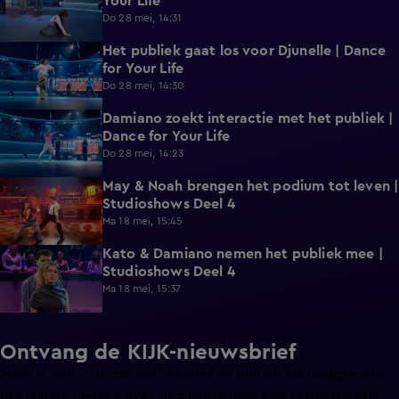
Your Life
Do 28 mei, 14:31
Het publiek gaat los voor Djunelle | Dance
0:28
for Your Life
Do 28 mei, 14:30
Damiano zoekt interactie met het publiek |
0:40
Dance for Your Life
Do 28 mei, 14:23
May & Noah brengen het podium tot leven |
1:41
Studioshows Deel 4
Ma 18 mei, 15:45
Kato & Damiano nemen het publiek mee |
1:45
Studioshows Deel 4
Ma 18 mei, 15:37
Ontvang de KIJK-nieuwsbrief
Meld je aan voor de nieuwsbrief en blijf op de hoogte van
het laatste nieuws over de programma’s en series op KIJK.