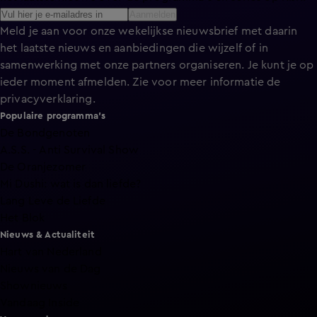
Aanmelden
Meld je aan voor onze wekelijkse nieuwsbrief met daarin
het laatste nieuws en aanbiedingen die wijzelf of in
samenwerking met onze partners organiseren. Je kunt je op
ieder moment afmelden. Zie voor meer informatie de
privacyverklaring
.
Populaire programma's
De Bondgenoten
A.S.S. - Anti Survival Show
De Oranjezomer
Mi Dushi: wat is dan liefde?
Lang Leve de Liefde
Het Blok
Nieuws & Actualiteit
Hart van Nederland
Nieuws van de Dag
Shownieuws
Vandaag Inside