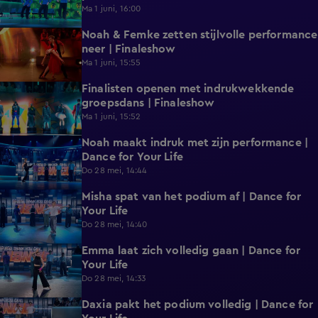
Ma 1 juni, 16:00
Noah & Femke zetten stijlvolle performance
1:41
neer | Finaleshow
Ma 1 juni, 15:55
Finalisten openen met indrukwekkende
2:01
groepsdans | Finaleshow
Ma 1 juni, 15:52
Noah maakt indruk met zijn performance |
0:37
Dance for Your Life
Do 28 mei, 14:44
Misha spat van het podium af | Dance for
0:31
Your Life
Do 28 mei, 14:40
Emma laat zich volledig gaan | Dance for
0:35
Your Life
Do 28 mei, 14:33
Daxia pakt het podium volledig | Dance for
0:31