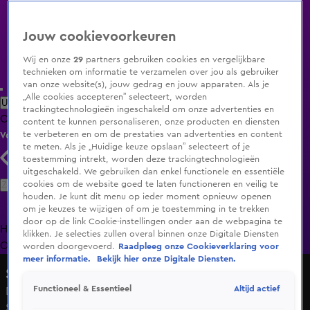
Jouw cookievoorkeuren
Wij en onze
29
partners gebruiken cookies en vergelijkbare
technieken om informatie te verzamelen over jou als gebruiker
van onze website(s), jouw gedrag en jouw apparaten. Als je
„Alle cookies accepteren” selecteert, worden
Uitzending Gemist
Populaire programma's
Zenders
Genres
trackingtechnologieën ingeschakeld om onze advertenties en
Clips
Films
Radio
Smart TV inlog
Shop
content te kunnen personaliseren, onze producten en diensten
te verbeteren en om de prestaties van advertenties en content
Volg KIJK
te meten. Als je „Huidige keuze opslaan” selecteert of je
toestemming intrekt, worden deze trackingtechnologieën
uitgeschakeld. We gebruiken dan enkel functionele en essentiële
Zoeken
cookies om de website goed te laten functioneren en veilig te
houden. Je kunt dit menu op ieder moment opnieuw openen
om je keuzes te wijzigen of om je toestemming in te trekken
door op de link Cookie-instellingen onder aan de webpagina te
Home
Uitzending Gemist
Programma's
De Bondgenoten
De
klikken. Je selecties zullen overal binnen onze Digitale Diensten
Oranjezomer
Livestreams
Shop
worden doorgevoerd.
Raadpleeg onze Cookieverklaring voor
meer informatie.
Bekijk hier onze Digitale Diensten.
So You Think You Can Dance
Altijd actief
Functioneel & Essentieel
Daniel & Noortje brengen vuur op het podium |
Studioshows Deel 3