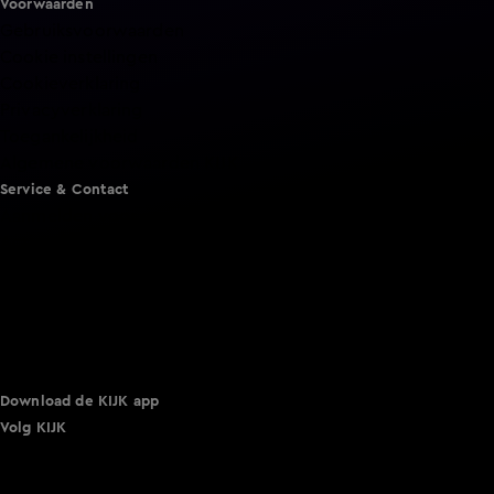
Voorwaarden
Gebruiksvoorwaarden
Cookie instellingen
Cookieverklaring
Privacyverklaring
Toegankelijkheid
Algemene voorwaarden KIJK
Service & Contact
Aanmelden voor een programma
Acties
Adverteren
Smart TV inlog
Over KIJK
Vacatures
Klantenservice
Download de KIJK app
Volg KIJK
©
2026 Talpa Network. Alle rechten voorbehouden. Geen
tekst- en datamining.