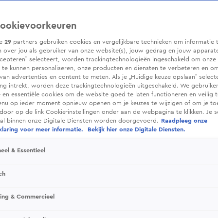
ookievoorkeuren
ze
29
partners gebruiken cookies en vergelijkbare technieken om informatie 
 over jou als gebruiker van onze website(s), jouw gedrag en jouw apparaten.
cepteren” selecteert, worden trackingtechnologieën ingeschakeld om onze 
 te kunnen personaliseren, onze producten en diensten te verbeteren en o
 van advertenties en content te meten. Als je „Huidige keuze opslaan” selecte
g intrekt, worden deze trackingtechnologieën uitgeschakeld. We gebruike
e en essentiële cookies om de website goed te laten functioneren en veilig 
enu op ieder moment opnieuw openen om je keuzes te wijzigen of om je t
 door op de link Cookie-instellingen onder aan de webpagina te klikken. Je s
ral binnen onze Digitale Diensten worden doorgevoerd.
Raadpleeg onze
laring voor meer informatie.
Bekijk hier onze Digitale Diensten.
eel & Essentieel
ch
sing & Commercieel