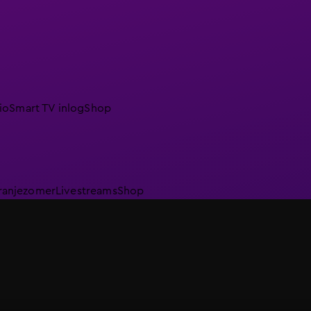
io
Smart TV inlog
Shop
ranjezomer
Livestreams
Shop