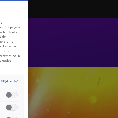
te
 Als je „Alle
advertenties
m de
ert of je
n dan enkel
te houden. Je
oestemming in
electies
Altijd actief