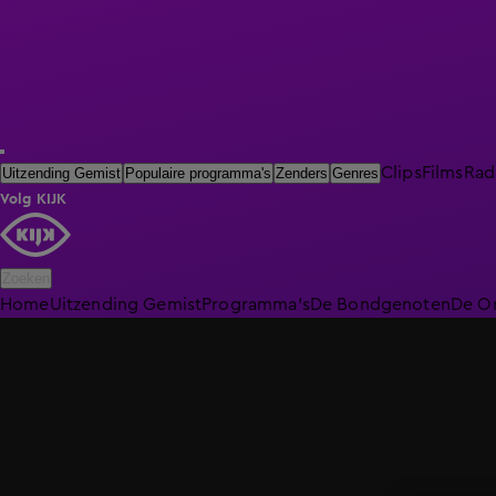
Clips
Films
Rad
Uitzending Gemist
Populaire programma's
Zenders
Genres
Volg KIJK
Zoeken
Home
Uitzending Gemist
Programma's
De Bondgenoten
De O