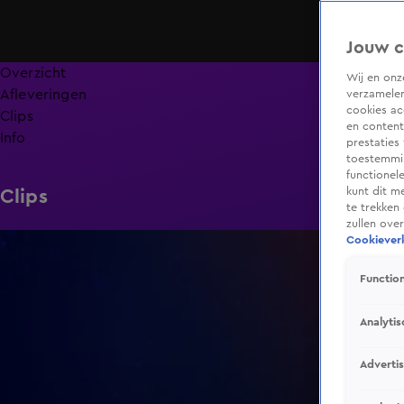
Jouw c
Overzicht
Wij en on
Afleveringen
verzamelen
cookies ac
Clips
en content
Info
prestaties
toestemmin
functionel
kunt dit m
Clips
te trekken
zullen ove
2:38
Cookieverk
Function
Analytis
Adverti