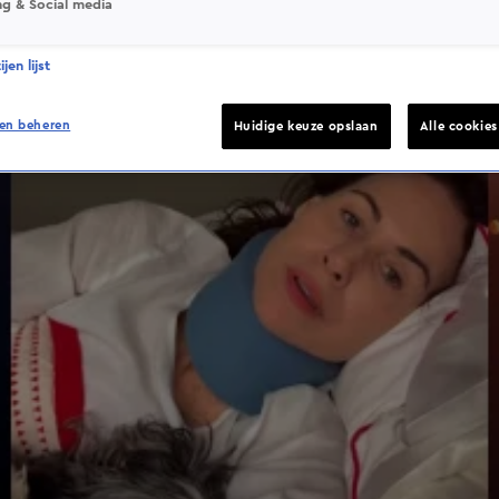
ng & Social media
jen lijst
en beheren
Huidige keuze opslaan
Alle cookie