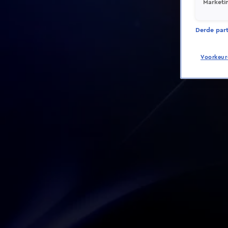
Marketi
Derde parti
Voorkeur