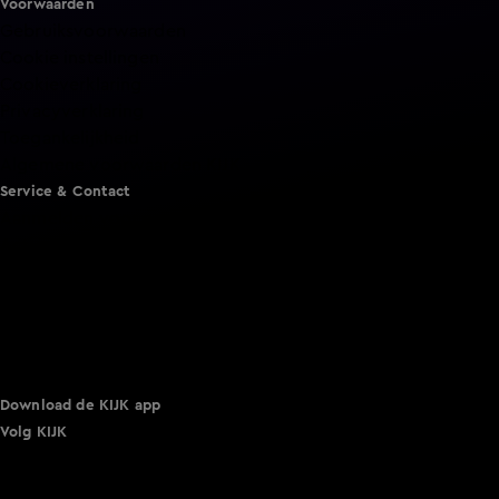
Voorwaarden
Gebruiksvoorwaarden
Cookie instellingen
Cookieverklaring
Privacyverklaring
Toegankelijkheid
Algemene voorwaarden KIJK
Service & Contact
Aanmelden voor een programma
Acties
Adverteren
Smart TV inlog
Over KIJK
Vacatures
Klantenservice
Download de KIJK app
Volg KIJK
©
2026 Talpa Network. Alle rechten voorbehouden. Geen
tekst- en datamining.