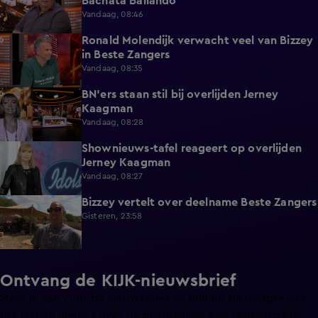
Bachata Bailando
Vandaag, 08:46
Ronald Molendijk verwacht veel van Bizzey
0:39
in Beste Zangers
Vandaag, 08:35
BN'ers staan stil bij overlijden Jerney
3:44
Kaagman
Vandaag, 08:28
Shownieuws-tafel reageert op overlijden
5:12
Jerney Kaagman
Vandaag, 08:27
Bizzey vertelt over deelname Beste Zangers
1:14
Gisteren, 23:58
Ontvang de KIJK-nieuwsbrief
Meld je aan voor de nieuwsbrief en blijf op de hoogte van
het laatste nieuws over de programma’s en series op KIJK.