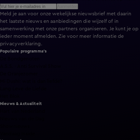
Aanmelden
Meld je aan voor onze wekelijkse nieuwsbrief met daarin
het laatste nieuws en aanbiedingen die wijzelf of in
samenwerking met onze partners organiseren. Je kunt je op
ieder moment afmelden. Zie voor meer informatie de
privacyverklaring
.
Populaire programma's
De Bondgenoten
A.S.S. - Anti Survival Show
De Oranjezomer
Mi Dushi: wat is dan liefde?
Lang Leve de Liefde
Het Blok
Nieuws & Actualiteit
Hart van Nederland
Nieuws van de Dag
Shownieuws
Vandaag Inside