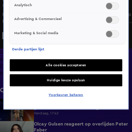
Analytisch
Ma 11 mei, 23:42
Bondgenoten-winnares Fianca reageert in Shownieuws op
Advertising & Commercieel
haar avontuurtjes met Casper, die haar haar relatie kostten.
Met Casper zit er ook geen romantische toekomst in.
Marketing & Social media
Derde partijen lijst
Overzicht
Afleveringen
Alle cookies accepteren
Clips
Info
Huidige keuze opslaan
Clips
Voorkeuren beheren
EOTB-Lena deelt unieke beelden van
0:13
gewichtsverlies: 'Ben zover gekomen'
Vandaag, 17:42
Olcay Gulsen reageert op overlijden Peter
1:29
Faber