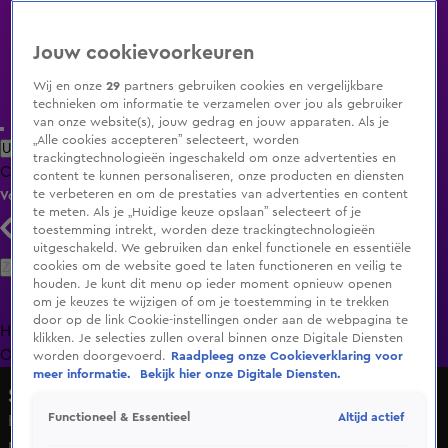
Jouw cookievoorkeuren
Wij en onze
29
partners gebruiken cookies en vergelijkbare
technieken om informatie te verzamelen over jou als gebruiker
van onze website(s), jouw gedrag en jouw apparaten. Als je
„Alle cookies accepteren” selecteert, worden
Uitzending Gemist
Populaire programma's
Zenders
Genres
trackingtechnologieën ingeschakeld om onze advertenties en
Clips
Films
Radio
Smart TV inlog
Shop
content te kunnen personaliseren, onze producten en diensten
te verbeteren en om de prestaties van advertenties en content
Volg KIJK
te meten. Als je „Huidige keuze opslaan” selecteert of je
toestemming intrekt, worden deze trackingtechnologieën
uitgeschakeld. We gebruiken dan enkel functionele en essentiële
Zoeken
cookies om de website goed te laten functioneren en veilig te
houden. Je kunt dit menu op ieder moment opnieuw openen
om je keuzes te wijzigen of om je toestemming in te trekken
door op de link Cookie-instellingen onder aan de webpagina te
Home
Uitzending Gemist
Programma's
De Bondgenoten
De
klikken. Je selecties zullen overal binnen onze Digitale Diensten
Oranjezomer
Livestreams
Shop
worden doorgevoerd.
Raadpleeg onze Cookieverklaring voor
meer informatie.
Bekijk hier onze Digitale Diensten.
Shownieuws
Altijd actief
Functioneel & Essentieel
Bondgenoten-winnares Fianca reageert op avontuurtjes
met Casper