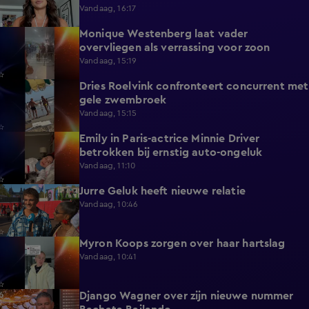
Vandaag, 16:17
Monique Westenberg laat vader
0:43
overvliegen als verrassing voor zoon
Vandaag, 15:19
Dries Roelvink confronteert concurrent met
0:17
gele zwembroek
Vandaag, 15:15
Emily in Paris-actrice Minnie Driver
2:38
betrokken bij ernstig auto-ongeluk
Vandaag, 11:10
Jurre Geluk heeft nieuwe relatie
1:12
Vandaag, 10:46
Myron Koops zorgen over haar hartslag
5:02
Vandaag, 10:41
Django Wagner over zijn nieuwe nummer
2:28