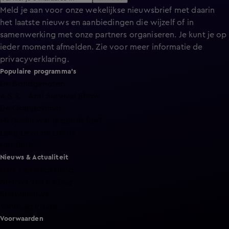
Meld je aan voor onze wekelijkse nieuwsbrief met daarin
het laatste nieuws en aanbiedingen die wijzelf of in
samenwerking met onze partners organiseren. Je kunt je op
ieder moment afmelden. Zie voor meer informatie de
privacyverklaring
.
Populaire programma's
De Bondgenoten
A.S.S. - Anti Survival Show
De Oranjezomer
Mi Dushi: wat is dan liefde?
Lang Leve de Liefde
Het Blok
Nieuws & Actualiteit
Hart van Nederland
Nieuws van de Dag
Shownieuws
Vandaag Inside
Voorwaarden