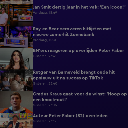
Jan Smit dertig jaar in het vak: 'Een icoon!'
7:33
Vandaag, 15:49
Ray en Beer veroveren hitlijsten met
4:47
nieuwe zomerhit Zonnebank
Vandaag, 15:31
BN'ers reageren op overlijden Peter Faber
1:48
Gisteren, 23:41
Rutger van Barneveld brengt oude hit
1:29
opnieuw uit na succes op TikTok
Gisteren, 23:40
Gradus Kraus gaat voor de winst: 'Hoop op
1:11
een knock-out!'
Gisteren, 23:36
Acteur Peter Faber (82) overleden
2:11
Gisteren, 23:19