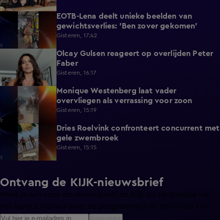
EOTB-Lena deelt unieke beelden van
0:13
gewichtsverlies: 'Ben zover gekomen'
Gisteren, 17:42
Olcay Gulsen reageert op overlijden Peter
1:29
Faber
Gisteren, 16:17
Monique Westenberg laat vader
0:43
overvliegen als verrassing voor zoon
Gisteren, 15:19
Dries Roelvink confronteert concurrent met
0:17
gele zwembroek
Gisteren, 15:15
Ontvang de KIJK-nieuwsbrief
Meld je aan voor de nieuwsbrief en blijf op de hoogte van
het laatste nieuws over de programma’s en series op KIJK.
Aanmelden