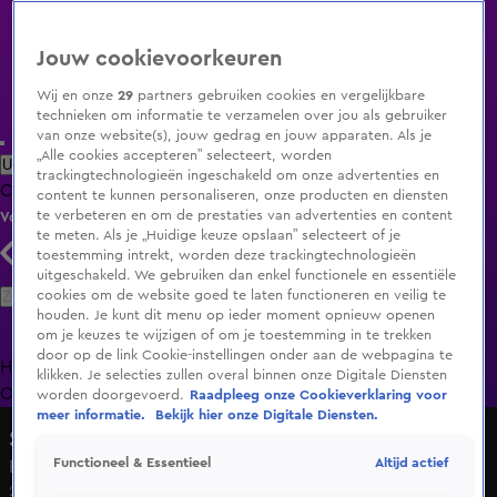
Jouw cookievoorkeuren
Wij en onze
29
partners gebruiken cookies en vergelijkbare
technieken om informatie te verzamelen over jou als gebruiker
van onze website(s), jouw gedrag en jouw apparaten. Als je
„Alle cookies accepteren” selecteert, worden
Uitzending Gemist
Populaire programma's
Zenders
Genres
trackingtechnologieën ingeschakeld om onze advertenties en
Clips
Films
Radio
Smart TV inlog
Shop
content te kunnen personaliseren, onze producten en diensten
te verbeteren en om de prestaties van advertenties en content
Volg KIJK
te meten. Als je „Huidige keuze opslaan” selecteert of je
toestemming intrekt, worden deze trackingtechnologieën
uitgeschakeld. We gebruiken dan enkel functionele en essentiële
Zoeken
cookies om de website goed te laten functioneren en veilig te
houden. Je kunt dit menu op ieder moment opnieuw openen
om je keuzes te wijzigen of om je toestemming in te trekken
door op de link Cookie-instellingen onder aan de webpagina te
Home
Uitzending Gemist
Programma's
De Bondgenoten
De
klikken. Je selecties zullen overal binnen onze Digitale Diensten
Oranjezomer
Livestreams
Shop
worden doorgevoerd.
Raadpleeg onze Cookieverklaring voor
meer informatie.
Bekijk hier onze Digitale Diensten.
Shownieuws
Altijd actief
Functioneel & Essentieel
Patty Brard en Kees Stevens slaan de handen ineen
26 okt 2024, 08:17