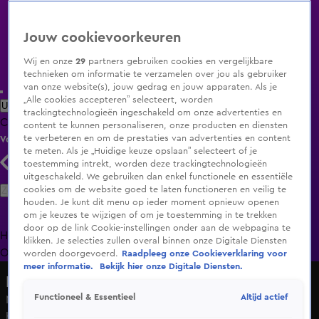
Jouw cookievoorkeuren
Wij en onze
29
partners gebruiken cookies en vergelijkbare
technieken om informatie te verzamelen over jou als gebruiker
van onze website(s), jouw gedrag en jouw apparaten. Als je
„Alle cookies accepteren” selecteert, worden
Uitzending Gemist
Populaire programma's
Zenders
Genres
trackingtechnologieën ingeschakeld om onze advertenties en
Clips
Films
Radio
Smart TV inlog
Shop
content te kunnen personaliseren, onze producten en diensten
te verbeteren en om de prestaties van advertenties en content
Volg KIJK
te meten. Als je „Huidige keuze opslaan” selecteert of je
toestemming intrekt, worden deze trackingtechnologieën
uitgeschakeld. We gebruiken dan enkel functionele en essentiële
Zoeken
cookies om de website goed te laten functioneren en veilig te
houden. Je kunt dit menu op ieder moment opnieuw openen
om je keuzes te wijzigen of om je toestemming in te trekken
door op de link Cookie-instellingen onder aan de webpagina te
Home
Uitzending Gemist
Programma's
De Bondgenoten
De
klikken. Je selecties zullen overal binnen onze Digitale Diensten
Oranjezomer
Livestreams
Shop
worden doorgevoerd.
Raadpleeg onze Cookieverklaring voor
meer informatie.
Bekijk hier onze Digitale Diensten.
Lifegoals
Altijd actief
Functioneel & Essentieel
Nieuwe Feyenoord-trainer? 'Robin van Persie is niet
houdbaar'