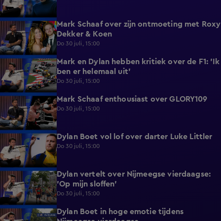
Mark Schaaf over zijn ontmoeting met Roxy
1:24
Dekker & Koen
Do 30 juli, 15:00
Mark en Dylan hebben kritiek over de F1: 'Ik
1:46
ben er helemaal uit'
Do 30 juli, 15:00
Mark Schaaf enthousiast over GLORY109
1:41
Do 30 juli, 15:00
Dylan Boet vol lof over darter Luke Littler
1:55
Do 30 juli, 15:00
Dylan vertelt over Nijmeegse vierdaagse:
2:45
'Op mijn sloffen'
Do 30 juli, 15:00
Dylan Boet in hoge emotie tijdens
2:20