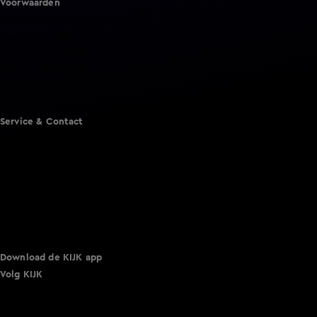
Voorwaarden
Gebruiksvoorwaarden
Cookie instellingen
Cookieverklaring
Privacyverklaring
Toegankelijkheid
Algemene voorwaarden KIJK
Service & Contact
Aanmelden voor een programma
Acties
Adverteren
Smart TV inlog
Over KIJK
Vacatures
Klantenservice
Download de KIJK app
Volg KIJK
©
2026 Talpa Network. Alle rechten voorbehouden. Geen
tekst- en datamining.