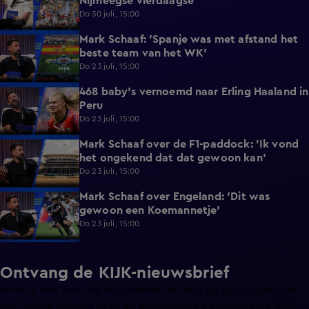
Nijmeegse vierdaagse
Do 30 juli, 15:00
Mark Schaaf: 'Spanje was met afstand het
2:01
beste team van het WK'
Do 23 juli, 15:00
468 baby's vernoemd naar Erling Haaland in
0:59
Peru
Do 23 juli, 15:00
Mark Schaaf over de F1-paddock: 'Ik vond
5:31
het ongekend dat dat gewoon kan'
Do 23 juli, 15:00
Mark Schaaf over Engeland: 'Dit was
1:25
gewoon een Koemannetje'
Do 23 juli, 15:00
Ontvang de KIJK-nieuwsbrief
Meld je aan voor de nieuwsbrief en blijf op de hoogte van
het laatste nieuws over de programma’s en series op KIJK.