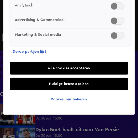
Analytisch
Do 26 mrt, 15:00
De mogelijke opvolging van Robin van Persie bij
Advertising & Commercieel
Feyenoord wordt uitgebreid besproken. Verschillende
namen passeren de revue, maar niet iedereen wordt
Marketing & Social media
gezien als geschikte kandidaat. Over sommige opties is de
twijfel groot en klinkt zelfs de harde conclusie dat ze geen
Derde partijen lijst
goede keuze zijn.
Overzicht
Afleveringen
Alle cookies accepteren
Clips
Info
Huidige keuze opslaan
Clips
Voorkeuren beheren
Mark Schaaf: 'Europees voetbal voelt als
2:40
spek en bonen'
Do 30 juli, 15:00
Dylan Boet haalt uit naar Van Persie
2:42
Do 30 juli, 15:00