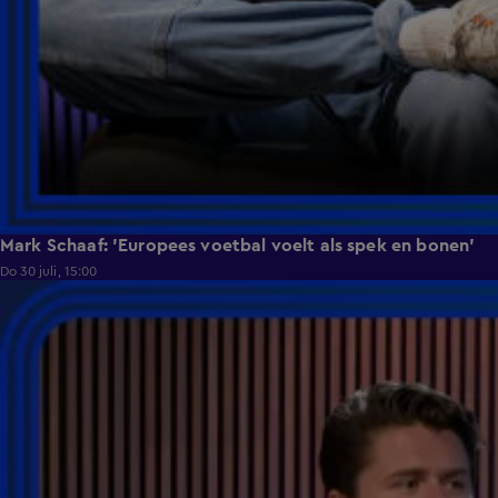
Mark Schaaf: 'Europees voetbal voelt als spek en bonen'
Do 30 juli, 15:00
2:42