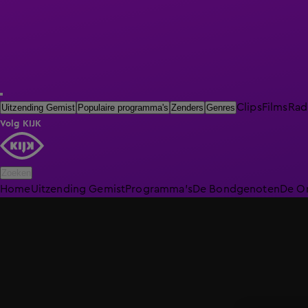
Clips
Films
Rad
Uitzending Gemist
Populaire programma's
Zenders
Genres
Volg KIJK
Zoeken
Home
Uitzending Gemist
Programma's
De Bondgenoten
De O