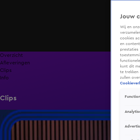
Jouw c
Wij en on
verzamelen
cookies ac
en content
prestaties
Overzicht
toestemmin
functionel
Afleveringen
kunt dit m
Clips
te trekken
Info
zullen ove
Cookieverk
Clips
Function
Analytis
2:40
Adverti