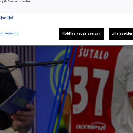
ng & Social media
jen lijst
en beheren
Huidige keuze opslaan
Alle cookie