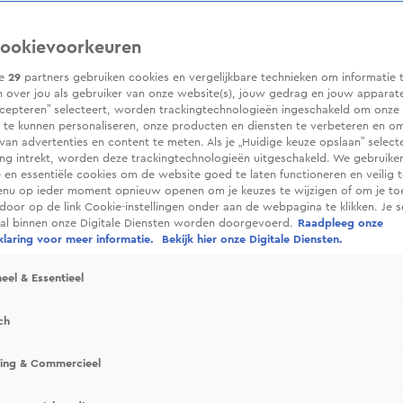
ookievoorkeuren
ze
29
partners gebruiken cookies en vergelijkbare technieken om informatie 
 over jou als gebruiker van onze website(s), jouw gedrag en jouw apparaten.
cepteren” selecteert, worden trackingtechnologieën ingeschakeld om onze 
 te kunnen personaliseren, onze producten en diensten te verbeteren en o
 van advertenties en content te meten. Als je „Huidige keuze opslaan” selecte
g intrekt, worden deze trackingtechnologieën uitgeschakeld. We gebruike
e en essentiële cookies om de website goed te laten functioneren en veilig 
enu op ieder moment opnieuw openen om je keuzes te wijzigen of om je t
 door op de link Cookie-instellingen onder aan de webpagina te klikken. Je s
ral binnen onze Digitale Diensten worden doorgevoerd.
Raadpleeg onze
laring voor meer informatie.
Bekijk hier onze Digitale Diensten.
eel & Essentieel
ch
sing & Commercieel