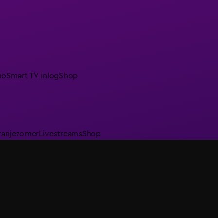
io
Smart TV inlog
Shop
ranjezomer
Livestreams
Shop