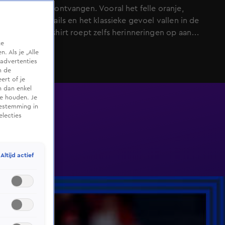
enthousiast ontvangen. Vooral het felle oranje,
subtiele details en het klassieke gevoel vallen in de
smaak. Het shirt roept zelfs herinneringen op aan
te
succesvolle tijden en zorgt voor optimisme richting
 Als je „Alle
toekomstige toernooien.
advertenties
m de
ert of je
n dan enkel
te houden. Je
oestemming in
electies
Altijd actief