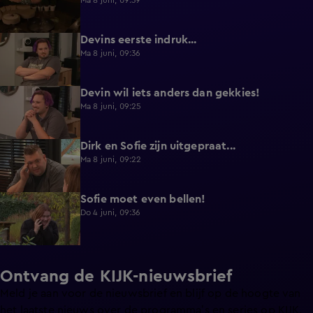
Ma 8 juni, 09:39
Devins eerste indruk...
0:30
Ma 8 juni, 09:36
Devin wil iets anders dan gekkies!
0:25
Ma 8 juni, 09:25
Dirk en Sofie zijn uitgepraat...
0:26
Ma 8 juni, 09:22
Sofie moet even bellen!
1:13
Do 4 juni, 09:36
Ontvang de KIJK-nieuwsbrief
Meld je aan voor de nieuwsbrief en blijf op de hoogte van
het laatste nieuws over de programma’s en series op KIJK.