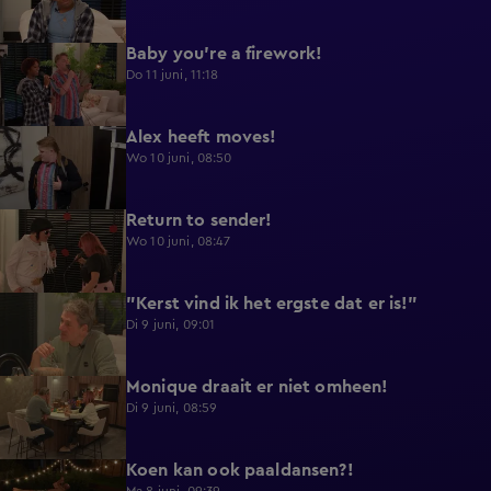
Baby you're a firework!
0:39
Do 11 juni, 11:18
Alex heeft moves!
0:43
Wo 10 juni, 08:50
Return to sender!
0:36
Wo 10 juni, 08:47
"Kerst vind ik het ergste dat er is!"
0:33
Di 9 juni, 09:01
Monique draait er niet omheen!
0:29
Di 9 juni, 08:59
Koen kan ook paaldansen?!
0:38