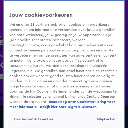
Jouw cookievoorkeuren
Wij en onze
28
partners gebruiken cookies en vergelijkbare
technieken om informatie te verzamelen over jou als gebruiker
van onze website(s), jouw gedrag en jouw apparaten. Als je
„Alle cookies accepteren” selecteert, worden
Uitzending Gemist
Populaire programma's
Zenders
Genres
trackingtechnologieën ingeschakeld om onze advertenties en
Clips
Films
Radio
Smart TV inlog
Shop
content te kunnen personaliseren, onze producten en diensten
te verbeteren en om de prestaties van advertenties en content
Volg KIJK
te meten. Als je „Huidige keuze opslaan” selecteert of je
toestemming intrekt, worden deze trackingtechnologieën
uitgeschakeld. We gebruiken dan enkel functionele en essentiële
Zoeken
cookies om de website goed te laten functioneren en veilig te
houden. Je kunt dit menu op ieder moment opnieuw openen
om je keuzes te wijzigen of om je toestemming in te trekken
door op de link Cookie-instellingen onder aan de webpagina te
Home
Uitzending Gemist
Programma's
De Bondgenoten
De
klikken. Je selecties zullen overal binnen onze Digitale Diensten
Oranjezomer
Livestreams
Shop
worden doorgevoerd.
Raadpleeg onze Cookieverklaring voor
meer informatie.
Bekijk hier onze Digitale Diensten.
Lang Leve de Liefde
Altijd actief
Functioneel & Essentieel
Geen straattaal, geen vibe!
9 mei 2025, 11:39