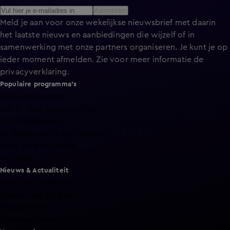
Aanmelden
Meld je aan voor onze wekelijkse nieuwsbrief met daarin
het laatste nieuws en aanbiedingen die wijzelf of in
samenwerking met onze partners organiseren. Je kunt je op
ieder moment afmelden. Zie voor meer informatie de
privacyverklaring
.
Populaire programma's
De Bondgenoten
A.S.S. - Anti Survival Show
De Oranjezomer
Mi Dushi: wat is dan liefde?
Lang Leve de Liefde
Het Blok
Nieuws & Actualiteit
Hart van Nederland
Nieuws van de Dag
Shownieuws
Vandaag Inside