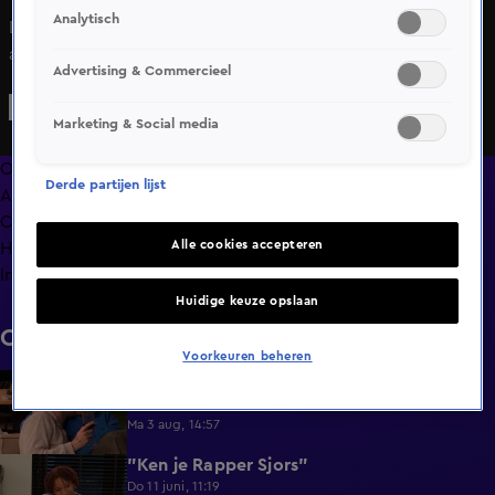
Analytisch
Denise vraagt in Lang Leve de Liefde aan Chris of hij iets
aantrekkelijk vindt wat anderen misschien niet zo snel
Advertising & Commercieel
aantrekkelijk zullen vinden. Chris zegt dat hij dol is op
mooie tanden. Gelukkig heeft Denise dat wel goed zitten!
Marketing & Social media
Maar Denise had iets anders in gedachten… “Geen gekke
fetish ofzo?” vraagt ze. Denise heeft namelijk wel iets
Overzicht
Derde partijen lijst
speciaals waar zij voor valt...
Afleveringen
Clips
Alle cookies accepteren
Hoe is het nu met?
Info
Huidige keuze opslaan
Clips
Voorkeuren beheren
Lang Leve de Liefde hoogtepunten:
6:32
Romantische momenten
Ma 3 aug, 14:57
"Ken je Rapper Sjors"
0:49
Do 11 juni, 11:19