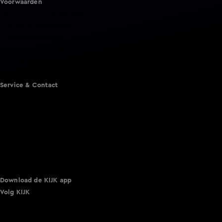
Voorwaarden
Gebruiksvoorwaarden
Cookie instellingen
Cookieverklaring
Privacyverklaring
Toegankelijkheid
Algemene voorwaarden KIJK
Service & Contact
Aanmelden voor een programma
Acties
Adverteren
Smart TV inlog
Over KIJK
Vacatures
Klantenservice
Download de KIJK app
Volg KIJK
©
2026 Talpa Network. Alle rechten voorbehouden. Geen
tekst- en datamining.