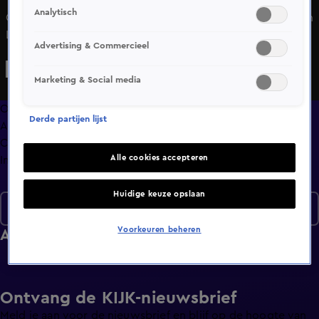
Analytisch
Ondanks een noodverordening is het opnieuw grimmig in
Loosdrecht. En schijt aan je ontslag, dat heeft
Advertising & Commercieel
toiletjuffrouw Renate. 30 jaar lang gaf ze alles, maar nu
wordt ze vervangen door poortjes. Ze zeikt niet en begint
Marketing & Social media
gewoon haar eigen zaak!
Overzicht
Derde partijen lijst
Afleveringen
Clips
Alle cookies accepteren
Info
Huidige keuze opslaan
Seizoen 2026
Voorkeuren beheren
Afleveringen
Ontvang de KIJK-nieuwsbrief
Meld je aan voor de nieuwsbrief en blijf op de hoogte van