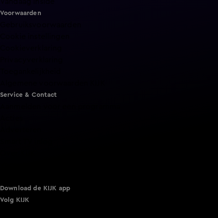
Vandaag Inside
Voorwaarden
Gebruiksvoorwaarden
Cookie instellingen
Cookieverklaring
Privacyverklaring
Toegankelijkheid
Algemene voorwaarden KIJK
Service & Contact
Aanmelden voor een programma
Acties
Adverteren
Smart TV inlog
Over KIJK
Vacatures
Klantenservice
Download de KIJK app
Volg KIJK
©
2026 Talpa Network. Alle rechten voorbehouden. Geen