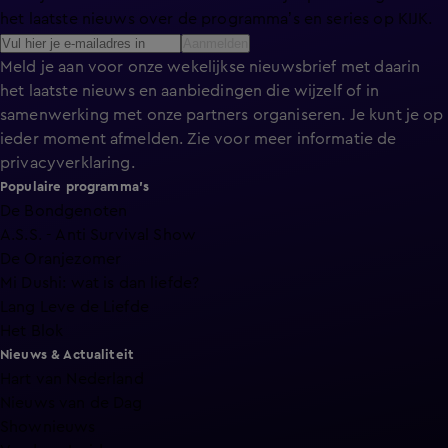
het laatste nieuws over de programma’s en series op KIJK.
Aanmelden
Meld je aan voor onze wekelijkse nieuwsbrief met daarin
het laatste nieuws en aanbiedingen die wijzelf of in
samenwerking met onze partners organiseren. Je kunt je op
ieder moment afmelden. Zie voor meer informatie de
privacyverklaring
.
Populaire programma's
De Bondgenoten
A.S.S. - Anti Survival Show
De Oranjezomer
Mi Dushi: wat is dan liefde?
Lang Leve de Liefde
Het Blok
Nieuws & Actualiteit
Hart van Nederland
Nieuws van de Dag
Shownieuws