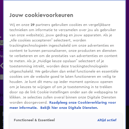
Jouw cookievoorkeuren
Wij en onze
29
partners gebruiken cookies en vergelijkbare
technieken om informatie te verzamelen over jou als gebruiker
van onze website(s), jouw gedrag en jouw apparaten. Als je
„Alle cookies accepteren” selecteert, worden
Uitzending Gemist
Populaire programma's
Zenders
Genres
trackingtechnologieën ingeschakeld om onze advertenties en
Clips
Films
Radio
Smart TV inlog
Shop
content te kunnen personaliseren, onze producten en diensten
te verbeteren en om de prestaties van advertenties en content
Volg KIJK
te meten. Als je „Huidige keuze opslaan” selecteert of je
toestemming intrekt, worden deze trackingtechnologieën
uitgeschakeld. We gebruiken dan enkel functionele en essentiële
Zoeken
cookies om de website goed te laten functioneren en veilig te
houden. Je kunt dit menu op ieder moment opnieuw openen
om je keuzes te wijzigen of om je toestemming in te trekken
door op de link Cookie-instellingen onder aan de webpagina te
Home
Uitzending Gemist
Programma's
De Bondgenoten
De
klikken. Je selecties zullen overal binnen onze Digitale Diensten
Oranjezomer
Livestreams
Shop
worden doorgevoerd.
Raadpleeg onze Cookieverklaring voor
meer informatie.
Bekijk hier onze Digitale Diensten.
Hart van Nederland - Late Editie
Altijd actief
Functioneel & Essentieel
Seizoen 2026, aflevering 133
Wo 13 mei, 22:44