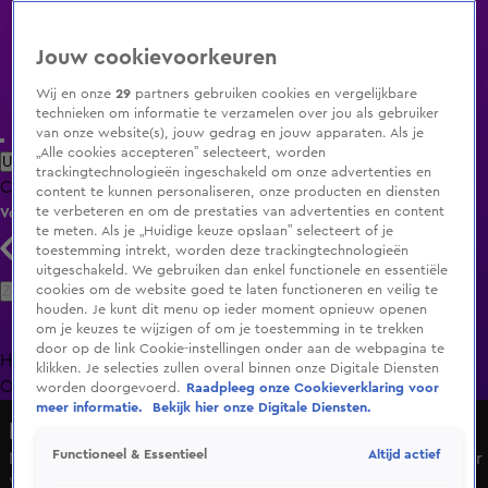
Jouw cookievoorkeuren
Wij en onze
29
partners gebruiken cookies en vergelijkbare
technieken om informatie te verzamelen over jou als gebruiker
van onze website(s), jouw gedrag en jouw apparaten. Als je
„Alle cookies accepteren” selecteert, worden
Uitzending Gemist
Populaire programma's
Zenders
Genres
trackingtechnologieën ingeschakeld om onze advertenties en
Clips
Films
Radio
Smart TV inlog
Shop
content te kunnen personaliseren, onze producten en diensten
te verbeteren en om de prestaties van advertenties en content
Volg KIJK
te meten. Als je „Huidige keuze opslaan” selecteert of je
toestemming intrekt, worden deze trackingtechnologieën
uitgeschakeld. We gebruiken dan enkel functionele en essentiële
Zoeken
cookies om de website goed te laten functioneren en veilig te
houden. Je kunt dit menu op ieder moment opnieuw openen
om je keuzes te wijzigen of om je toestemming in te trekken
door op de link Cookie-instellingen onder aan de webpagina te
Home
Uitzending Gemist
Programma's
De Bondgenoten
De
klikken. Je selecties zullen overal binnen onze Digitale Diensten
Oranjezomer
Livestreams
Shop
worden doorgevoerd.
Raadpleeg onze Cookieverklaring voor
meer informatie.
Bekijk hier onze Digitale Diensten.
Hart van Nederland - Late Editie
Altijd actief
Functioneel & Essentieel
Na deze natte dag wacht Nederland opvallend warm weer
Wo 20 mei, 07:34