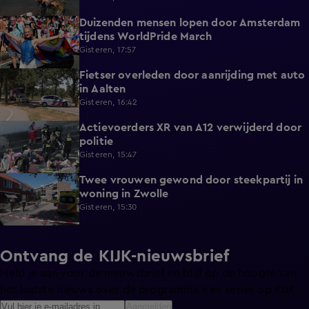
Duizenden mensen lopen door Amsterdam
0:31
tijdens WorldPride March
Gisteren, 17:57
Fietser overleden door aanrijding met auto
0:32
in Aalten
Gisteren, 16:42
Actievoerders XR van A12 verwijderd door
0:39
politie
Gisteren, 15:47
Twee vrouwen gewond door steekpartij in
0:45
woning in Zwolle
Gisteren, 15:30
Ontvang de KIJK-nieuwsbrief
Meld je aan voor de nieuwsbrief en blijf op de hoogte van
het laatste nieuws over de programma’s en series op KIJK.
Aanmelden