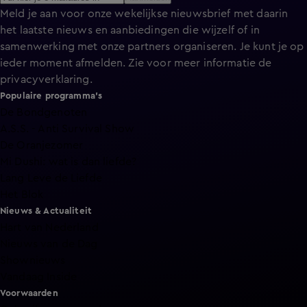
Meld je aan voor onze wekelijkse nieuwsbrief met daarin
het laatste nieuws en aanbiedingen die wijzelf of in
samenwerking met onze partners organiseren. Je kunt je op
ieder moment afmelden. Zie voor meer informatie de
privacyverklaring
.
Populaire programma's
De Bondgenoten
A.S.S. - Anti Survival Show
De Oranjezomer
Mi Dushi: wat is dan liefde?
Lang Leve de Liefde
Het Blok
Nieuws & Actualiteit
Hart van Nederland
Nieuws van de Dag
Shownieuws
Vandaag Inside
Voorwaarden