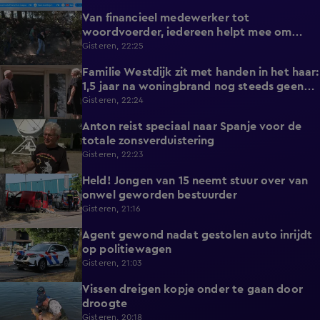
Van financieel medewerker tot
2:14
woordvoerder, iedereen helpt mee om
nieuwe natuurbrand te voorkomen
Gisteren, 22:25
Familie Westdijk zit met handen in het haar:
2:10
1,5 jaar na woningbrand nog steeds geen
zicht op hulp
Gisteren, 22:24
Anton reist speciaal naar Spanje voor de
1:42
totale zonsverduistering
Gisteren, 22:23
Held! Jongen van 15 neemt stuur over van
0:30
onwel geworden bestuurder
Gisteren, 21:16
Agent gewond nadat gestolen auto inrijdt
0:32
op politiewagen
Gisteren, 21:03
Vissen dreigen kopje onder te gaan door
1:20
droogte
Gisteren, 20:18