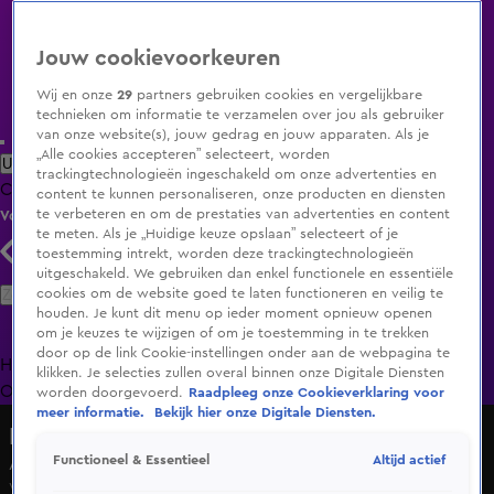
Jouw cookievoorkeuren
Wij en onze
29
partners gebruiken cookies en vergelijkbare
technieken om informatie te verzamelen over jou als gebruiker
van onze website(s), jouw gedrag en jouw apparaten. Als je
„Alle cookies accepteren” selecteert, worden
Uitzending Gemist
Populaire programma's
Zenders
Genres
trackingtechnologieën ingeschakeld om onze advertenties en
Clips
Films
Radio
Smart TV inlog
Shop
content te kunnen personaliseren, onze producten en diensten
te verbeteren en om de prestaties van advertenties en content
Volg KIJK
te meten. Als je „Huidige keuze opslaan” selecteert of je
toestemming intrekt, worden deze trackingtechnologieën
uitgeschakeld. We gebruiken dan enkel functionele en essentiële
Zoeken
cookies om de website goed te laten functioneren en veilig te
houden. Je kunt dit menu op ieder moment opnieuw openen
om je keuzes te wijzigen of om je toestemming in te trekken
door op de link Cookie-instellingen onder aan de webpagina te
Home
Uitzending Gemist
Programma's
De Bondgenoten
De
klikken. Je selecties zullen overal binnen onze Digitale Diensten
Oranjezomer
Livestreams
Shop
worden doorgevoerd.
Raadpleeg onze Cookieverklaring voor
meer informatie.
Bekijk hier onze Digitale Diensten.
Hart van Nederland - Late Editie
Altijd actief
Functioneel & Essentieel
Aanrijding met vrachtwagen bij A50 tankstation
Vr 15 mei, 16:47