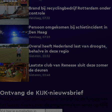
Brand bij recyclingbedrijf Rotterdam onder
0:36
controle
Vandaag, 07:33
Persoon omgekomen bij schietincident in
0:36
Den Haag
Vandaag, 07:23
Overal heeft Nederland last van droogte,
1:54
behalve in deze regio
Gisteren, 22:52
Laatste club van Renesse sluit deze zomer
2:08
de deuren
Gisteren, 22:48
Ontvang de KIJK-nieuwsbrief
Meld je aan voor de nieuwsbrief en blijf op de hoogte van
het laatste nieuws over de programma’s en series op KIJK.
Aanmelden