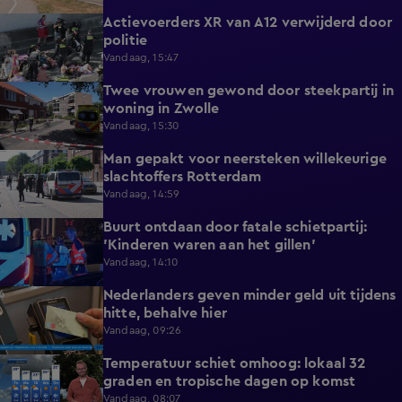
Actievoerders XR van A12 verwijderd door
0:39
politie
Vandaag, 15:47
Twee vrouwen gewond door steekpartij in
0:45
woning in Zwolle
Vandaag, 15:30
Man gepakt voor neersteken willekeurige
0:27
slachtoffers Rotterdam
Vandaag, 14:59
Buurt ontdaan door fatale schietpartij:
0:59
'Kinderen waren aan het gillen'
Vandaag, 14:10
Nederlanders geven minder geld uit tijdens
0:58
hitte, behalve hier
Vandaag, 09:26
Temperatuur schiet omhoog: lokaal 32
1:03
graden en tropische dagen op komst
Vandaag, 08:07