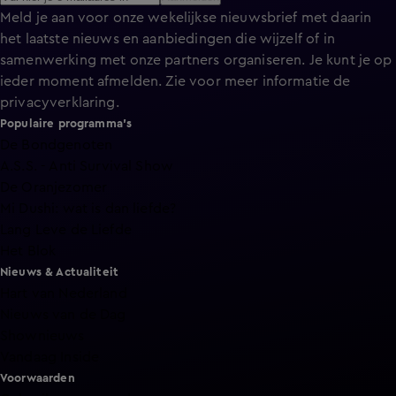
Meld je aan voor onze wekelijkse nieuwsbrief met daarin
het laatste nieuws en aanbiedingen die wijzelf of in
samenwerking met onze partners organiseren. Je kunt je op
ieder moment afmelden. Zie voor meer informatie de
privacyverklaring
.
Populaire programma's
De Bondgenoten
A.S.S. - Anti Survival Show
De Oranjezomer
Mi Dushi: wat is dan liefde?
Lang Leve de Liefde
Het Blok
Nieuws & Actualiteit
Hart van Nederland
Nieuws van de Dag
Shownieuws
Vandaag Inside
Voorwaarden